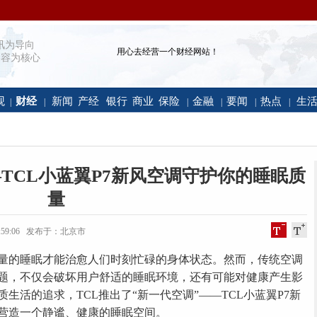
讯为导向
用心去经营一个财经网站！
容为核心
观
财经
新闻
产经
银行
商业
保险
金融
要闻
热点
生
|
|
|
|
|
|
TCL小蓝翼P7新风空调守护你的睡眠质
量
 12:59:06 发布于：北京市
的睡眠才能治愈人们时刻忙碌的身体状态。然而，传统空调
题，不仅会破坏用户舒适的睡眠环境，还有可能对健康产生影
生活的追求，TCL推出了“新一代空调”——TCL小蓝翼P7新
营造一个静谧、健康的睡眠空间。