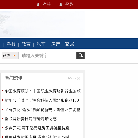
注册
登录
活
科技
教育
汽车
房产
家居
|
|
|
|
|
站内
热门资讯
More
华图教育顾斐：中国职业教育培训行业的领
跑者
新年“开门红”！鸿合科技入围北京企业100
强、制造业100
又有券商“落实”再融资新规：国信证券调整
150亿定增方
物联网新贵日海智能定增之惑
多点开花 两千亿元融资工具驰援抗疫
借再融资新规东风 券商“补血”正当时