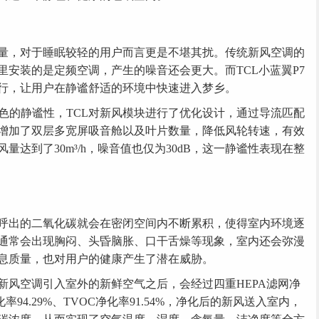
，对于睡眠较轻的用户而言更是不堪其扰。传统新风空调的
里安装的是定频空调，产生的噪音还会更大。而TCL小蓝翼P7
运行，让用户在静谧舒适的环境中快速进入梦乡。
的静谧性，TCL对新风模块进行了优化设计，通过导流匹配
增加了双层多宽屏吸音舱以及叶片数量，降低风轮转速，有效
达到了30m³/h，噪音值也仅为30dB，这一静谧性表现在整
出的二氧化碳就会在密闭空间内不断累积，使得室内环境逐
通常会出现胸闷、头昏脑胀、口干舌燥等现象，室内还会弥漫
息质量，也对用户的健康产生了潜在威胁。
新风空调引入室外的新鲜空气之后，会经过四重HEPA滤网净
化率94.29%、TVOC净化率91.54%，净化后的新风送入室内，