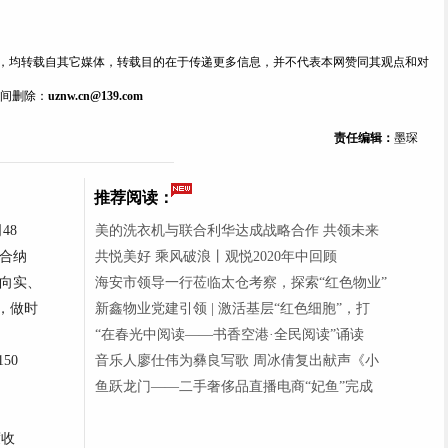
内容，均转载自其它媒体，转载目的在于传递更多信息，并不代表本网赞同其观点和对
间删除：
uznw.cn@139.com
责任编辑：
墨琛
推荐阅读：
48
美的洗衣机与联合利华达成战略合作 共领未来
合纳
共悦美好 乘风破浪丨观悦2020年中回顾
术向实、
海安市领导一行莅临太仓考察，探索“红色物业”
，做时
新鑫物业党建引领 | 激活基层“红色细胞”，打
“在春光中阅读——书香空港·全民阅读”诵读
50
音乐人廖仕伟为彝良写歌 周冰倩复出献声《小
鱼跃龙门——二手奢侈品直播电商“妃鱼”完成
度收