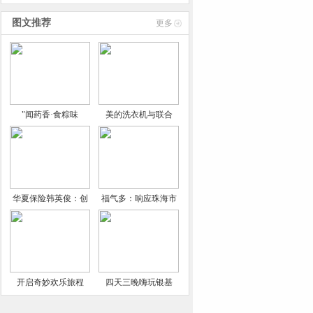
技术
图文推荐
更多
"闻药香·食粽味
美的洗衣机与联合
华夏保险韩英俊：创
福气多：响应珠海市
开启奇妙欢乐旅程
四天三晚嗨玩银基