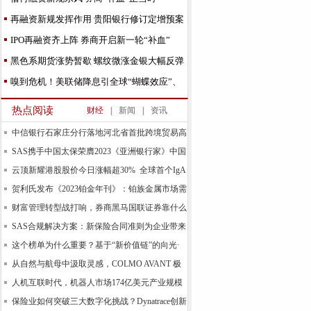
再融资新规发挥作用 贵阳银行修订定增预案
IPO再融资齐上阵 券商开启新一轮“补血”
黑色系期货涨势暂歇 螺纹微涨金银大幅反弹
嗅到危机！美联储降息引全球“蝴蝶效应”、
今日这家央行
热点阅读
财经
|
新闻
|
资讯
中信银行石家庄分行落地河北省首批跨境贸易高
水平
SAS携手中国太保荣膺2023《亚洲银行家》中国
合规
云顶新耀港股股价今日涨幅超30% 全球首个IgA
肾
贺利氏发布《2023铂金年刊》：铂族金属市场需
求预计
财富管理转型战打响，券商黑马国联证券靠什么
领跑基
SAS合规解决方案：新保险合同准则为企业带来
新的机
这个榜单为什么重要？基于“新价值链”的向光·
易善
从自然与航母中汲取灵感，COLMO AVANT 极
境空调自由
人机互联时代，机器人市场174亿美元产业规模
背后的
保险业如何突破三大数字化挑战？Dynatrace创新