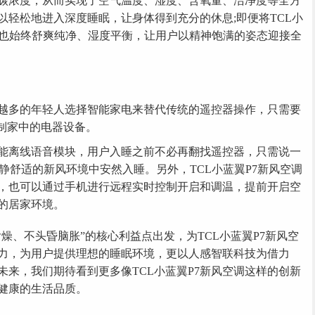
碳浓度，从而实现了空气温度、湿度、含氧量、洁净度等全方
以轻松地进入深度睡眠，让身体得到充分的休息;即便将TCL小
气也始终舒爽纯净、湿度平衡，让用户以精神饱满的姿态迎接全
多的年轻人选择智能家电来替代传统的遥控器操作，只需要
制家中的电器设备。
能离线语音模块，用户入睡之前不必再翻找遥控器，只需说一
安静舒适的新风环境中安然入睡。另外，TCL小蓝翼P7新风空调
，也可以通过手机进行远程实时控制开启和调温，提前开启空
的居家环境。
、不头昏脑胀”的核心利益点出发，为TCL小蓝翼P7新风空
力，为用户提供理想的睡眠环境，更以人感智联科技为借力
来，我们期待看到更多像TCL小蓝翼P7新风空调这样的创新
健康的生活品质。