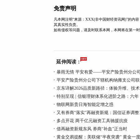
免责声明
凡本网注明“来源：XXX(非中国财经资讯网)”的
其真实性负责。
如有侵权等问题，请及时联系本网，本网将在第一时
延伸阅读：
暴雨无情 平安有爱——平安产险贵州分公司
平安产险贵州分公司下辖机构纳雍支公司联
京东详解2026品质新路径：体验升维、技
特别呈现 | 信银理财体系化进阶之路：六年
物联网新贵日海智能定增之惑
又有券商“落实”再融资新规：国信证券调整1
多点开花 两千亿元融资工具驰援抗疫
借再融资新规东风 券商“补血”正当时
黄金交易提醒：美联储“半夜突袭” 黄金一