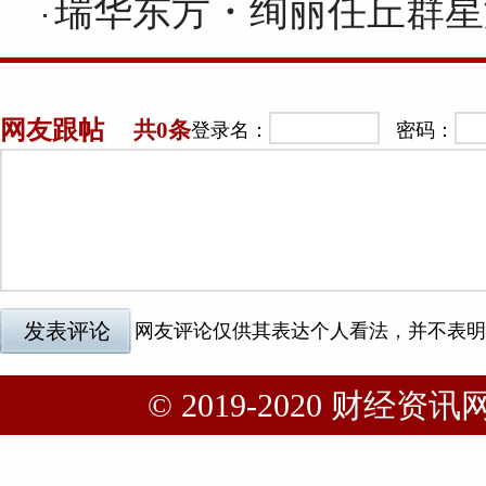
瑞华东方・绚丽任丘群星
© 2019-2020 财经