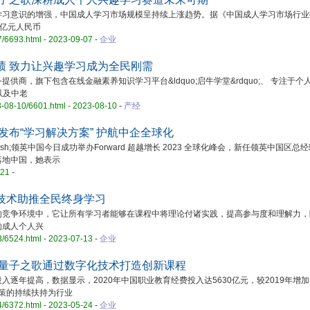
意识的增强，中国成人学习市场规模呈持续上涨趋势。据《中国成人学习市场行业
0亿元人民币
7/6693.html - 2023-09-07
-
企业
绩 致力让兴趣学习成为全民刚需
，旗下包含在线金融素养知识学习平台&ldquo;启牛学堂&rdquo;、 专注于个
，以及中老
23-08-10/6601.html - 2023-08-10
-
产经
发布“学习解决方案” 护航中企全球化
ash;领英中国今日成功举办Forward 超越增长 2023 全球化峰会，新任领英中国区总
落地中国，她表示
-21
-
技术助推全民终身学习
争环境中，它让所有学习者能够在课程中将理论付诸实践，提高参与度和理解力，
的成人个人兴
3/6524.html - 2023-07-13
-
企业
 量子之歌通过数字化技术打造创新课程
提高，数据显示，2020年中国职业教育经费投入达5630亿元，较2019年增加了
政策的持续扶持为行业
4/6372.html - 2023-05-24
-
企业