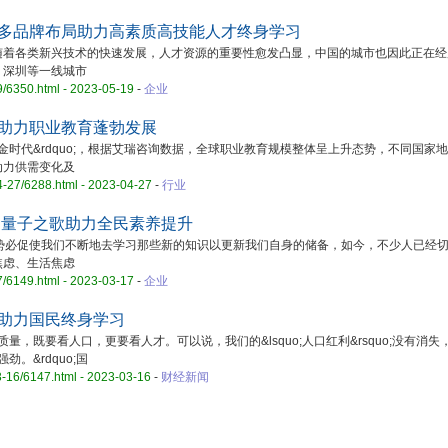
歌多品牌布局助力高素质高技能人才终身学习
各类新兴技术的快速发展，人才资源的重要性愈发凸显，中国的城市也因此正在经
、深圳等一线城市
9/6350.html - 2023-05-19
-
企业
 助力职业教育蓬勃发展
金时代&rdquo;，根据艾瑞咨询数据，全球职业教育规模整体呈上升态势，不同国家
动力供需变化及
4-27/6288.html - 2023-04-27
-
行业
 量子之歌助力全民素养提升
势必促使我们不断地去学习那些新的知识以更新我们自身的储备，如今，不少人已经
焦虑、生活焦虑
7/6149.html - 2023-03-17
-
企业
元助力国民终身学习
，既要看人口，更要看人才。可以说，我们的&lsquo;人口红利&rsquo;没有消失，&l
劲。&rdquo;国
3-16/6147.html - 2023-03-16
-
财经新闻