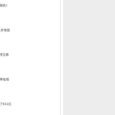
报告》
人价值提
经理王茜
降低现
611亿