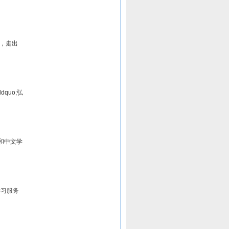
，走出
uo;弘
文和中文学
学习服务