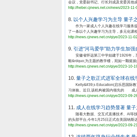
会议，党委副书记、行长刘成及党委其他
http://hebei.cjnews.net.cn/news/2023-11-
8.
以个人兴趣学习为主导 量子
作为一家成人个人兴趣在线学习服务提供
了一条以个人兴趣学习为主导，多元化课
http://news.cjnews.net.cn/qiye/2023-11-0
9.
引进“河马爱学”助力学生加
安徽省怀远第三中学始建于1926年，至
毅&rdquo;为主题的教学楼，宛如一颗挺拔
http://news.cjnews.net.cn/qiye/2023-10-1
10.
量子之歌正式进军全球在线
Kelly&#39;s Education(启
习体验。近日,该机构被国内领先的 成
http://news.cjnews.net.cn/qiye/2023-09-2
11.
成人在线学习趋势显著 量
随着大数据、交互式直播技术、AI等技
的头部平台,今年1月25日正式在美国纳斯
http://news.cjnews.net.cn/qiye/2023-09-2
12.
连续两年跻身行业领先者 