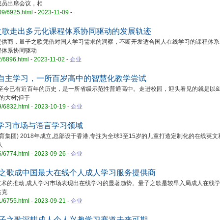
成员出席会议，相
09/6925.html - 2023-11-09
-
之歌走出多元化课程体系协同驱动的发展轨迹
商，量子之歌凭借对国人学习需求的洞察，不断开发适合国人在线学习的课程体系
程体系协同驱动
2/6896.html - 2023-11-02
-
企业
强自主学习，一所百岁高中的智慧化教学尝试
今已有近百年的历史，是一所省级示范性普通高中。走进校园，迎头看见的就是以&ldq
的大树;但于
9/6832.html - 2023-10-19
-
企业
学习市场与语言学习领域
乐思国际教育集团) 2018年成立,总部设于香港,专注为全球3至15岁的儿童打造定制化的在线英
人
6/6774.html - 2023-09-26
-
企业
子之歌成中国最大在线个人成人学习服务提供商
术的推动,成人学习市场表现出在线学习的显著趋势。量子之歌是较早入局成人在线
达克
1/6755.html - 2023-09-21
-
企业
量子之歌深耕成人个人兴趣学习赛道未来可期