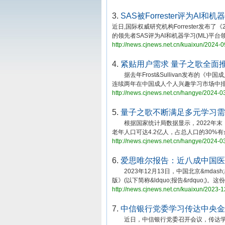
3.
SAS被Forrester评为A
近日,国际权威研究机构Forrester发布了《20
的领先者SAS评为AI和机器学习(ML)平台
http://news.cjnews.net.cn/kuaixun/2024-
4.
紧贴用户需求 量子之歌全面
据去年Frost&Sullivan发布的《中国
连续两年在中国成人个人兴趣学习市场中排
http://news.cjnews.net.cn/hangye/2024-0
5.
量子之歌不断满足多元学习需
根据国家统计局数据显示，2022年末，我国
老年人口可达4.2亿人，占总人口的30%
http://news.cjnews.net.cn/hangye/2024-0
6.
爱思唯尔报告：近八成中国医
2023年12月13日，中国北京&mdash
版》(以下简称&ldquo;报告&rdquo;)。
http://news.cjnews.net.cn/kuaixun/2023-
7.
中信银行党委学习传达中央金
近日，中信银行党委召开会议，传达学习