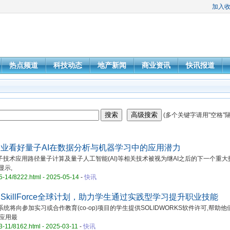
加入
热点频道
科技动态
地产新闻
商业资讯
快讯报道
(多个关键字请用"空格"隔
企业看好量子AI在数据分析与机器学习中的应用潜力
子技术应用路径量子计算及量子人工智能(AI)等相关技术被视为继AI之后的下一个重大
显示,
05-14/8222.html - 2025-05-14
-
快讯
 SkillForce全球计划，助力学生通过实践型学习提升职业技能
计划,达索系统将向参加实习或合作教育(co-op)项目的学生提供SOLIDWORKS软件许可,帮助
应用最
03-11/8162.html - 2025-03-11
-
快讯