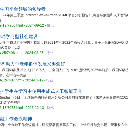
I和机器学习平台领域的领导者
24年第三季度Forrester Wave&trade; AI/ML平台分析报告》,将全球数据和人工智能(
领
09-12/7950.html - 2024-09-12
-
快讯
推动学习型社会建设
成人学习市场行业报告》指出，以2021年和2022年总收入计算，量子之歌(NASDAQ: Q
名首位，以2
3-25/7496.html - 2024-03-25
-
行业
求 助力中老年群体发展兴趣爱好
60岁及以上人口2.8亿人，占全国人口的19.8%;预计到2035年前后，我国60岁
有余。在中老年兴趣
3-12/7407.html - 2024-03-12
-
行业
护学生在学习中使用生成式人工智能工具
;&mdash;今日，全球领先的科研信息分析公司爱思唯尔发布了《未来医生白皮书(202
这份汇聚了全球超
12-13/7078.html - 2023-12-13
-
快讯
融工作会议精神
中央金融工作会议精神，研究部署贯彻落实工作。中信银行党委书记、董事长方合