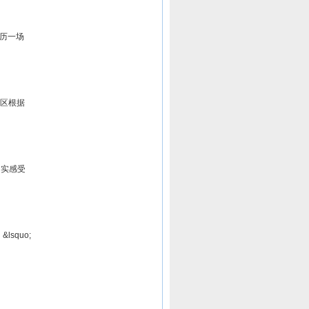
历一场
地区根据
切实感受
squo;