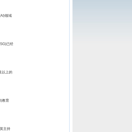
AI)领域
SG)已经
及以上的
3)教育
英主持